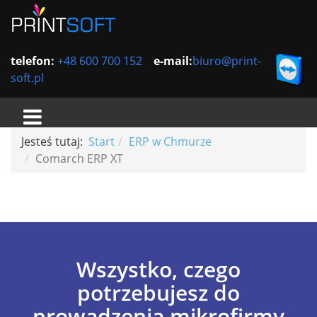
telefon:
+48 600 700 152
e-mail:
biuro@print-
soft.pl
Jesteś tutaj:
Start
ERP w Chmurze
Comarch ERP XT
Wszystko, czego
potrzebujesz do
prowadzenia mikrofirmy